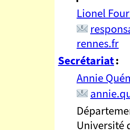
Lionel Fou
📧
respons
rennes.fr
Secrétariat
:
Annie Qué
📧
annie.q
Départeme
Université